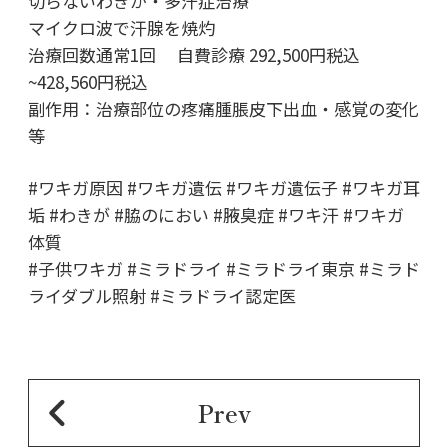
切らないわきが・多汗症治療
マイクロ波で汗腺を焼灼
治療回数通常1回 自費診療 292,500円税込
~428,560円税込
副作用：治療部位の疼痛腫脹皮下出血・感覚の変化
等
#ワキガ原因 #ワキガ遺伝 #ワキガ遺伝子 #ワキガ耳
垢 #わきが #脇のにおい #腋臭症 #ワキ汗 #ワキガ
体質
#子供ワキガ #ミラドライ #ミラドライ東京 #ミラド
ライダブル照射 #ミラドライ認定医
Prev