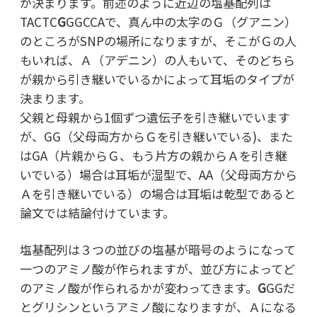
が決まります。前述のように近辺の塩基配列は
TACTC
G
GGCCAで、真ん中の太字のＧ（グアニン）
のところがSNPの場所になりますが、そこがＧの人
もいれば、Ａ（アデニン）の人もいて、そのどちら
が親から引き継いでいるかによって耳垢のタイプが
決まります。
父親と母親から1個ずつ遺伝子を引き継いでいます
が、GG（父母両方からＧを引き継いでいる)、また
はGA（片親からＧ、もう片方の親からＡを引き継
いでいる）場合は耳垢が湿型で、AA（父母両方から
Ａを引き継いでいる）の場合は耳垢は乾型であると
論文では結論付けています。
塩基配列は３つの並びの塩基が暗号のようになって
一つのアミノ酸が作られますが、並び方によってど
のアミノ酸が作られるかが変わってきます。
G
GGだ
とグリシンというアミノ酸になりますが、Ａになる