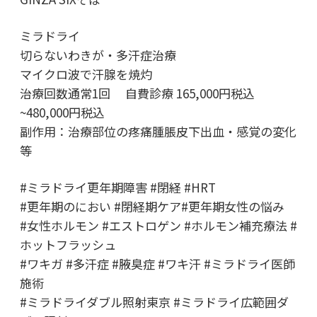
ミラドライ
切らないわきが・多汗症治療
マイクロ波で汗腺を焼灼
治療回数通常1回 自費診療 165,000円税込
~480,000円税込
副作用：治療部位の疼痛腫脹皮下出血・感覚の変化
等
#ミラドライ更年期障害 #閉経 #HRT
#更年期のにおい #閉経期ケア#更年期女性の悩み
#女性ホルモン #エストロゲン #ホルモン補充療法 #
ホットフラッシュ
#ワキガ #多汗症 #腋臭症 #ワキ汗 #ミラドライ医師
施術
#ミラドライダブル照射東京 #ミラドライ広範囲ダ