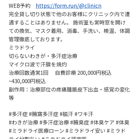
WEB予約
https://form.run/@clinicn
完全貸し切り状態で他のお客様にクリニック内で遭
遇することはありません。 施術室も常時窓を開け
ての換気、マスク着用、消毒、手洗い、検温、体調
管理徹底しております。
ミラドライ
切らないわきが・多汗症治療
マイクロ波で汗腺を焼灼
治療回数通常1回 自費診療 200,000円税込
~430,000円税込
副作用：治療部位の疼痛腫脹皮下出血・感覚の変化
等
#多汗症 #腋窩多汗症 #脇汗 #ワキ汗
#わきが治療 #多汗症治療 #腋臭症 #体臭ケア #体臭
#ミラドライ医療ローン #ミラドライ安い #ミラド
ライ分割払い #ミラドライ認定医