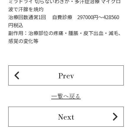
ミラドライ 切らないわきが・多汗症治療 マイクロ
波で汗腺を焼灼
治療回数通常1回 自費診療 297000円～428560
円税込
副作用：治療部位の疼痛・腫脹・皮下出血・減毛、
感覚の変化等
Prev
⼀覧へ戻る
Next