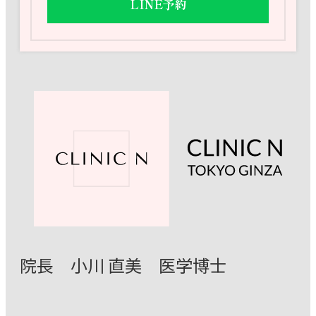
LINE予約
院⻑ ⼩川 直美 医学博⼠