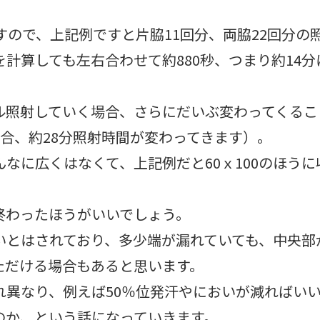
すので、上記例ですと片脇11回分、両脇22回分
計算しても左右合わせて約880秒、つまり約14
ル照射していく場合、さらにだいぶ変わってくるこ
合、約28分照射時間が変わってきます）。
なに広くはなくて、上記例だと60ｘ100のほう
終わったほうがいいでしょう。
いとはされており、多少端が漏れていても、中央部
ただける場合もあると思います。
れ異なり、例えば50％位発汗やにおいが減ればい
のか、という話になっていきます。