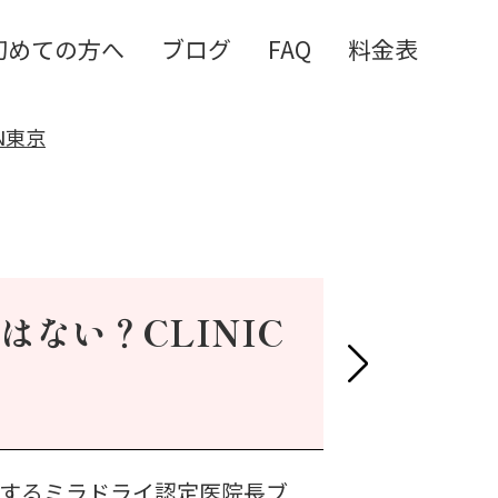
初めての⽅へ
ブログ
FAQ
料⾦表
N東京
ない？CLINIC
に関するミラドライ認定医院長ブ