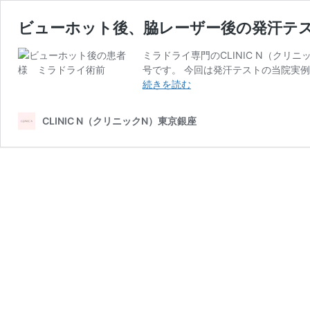
ビューホット後、脇レーザー後の発汗テス
ミラドライ専門のCLINIC N（ク
号です。 今回は発汗テストの当院実
ビ
続きを読む
ュ
ー
CLINIC N（クリニックN）東京銀座
ホ
ッ
ト
後、
脇
レ
ー
ザ
ー
後
の
発
汗